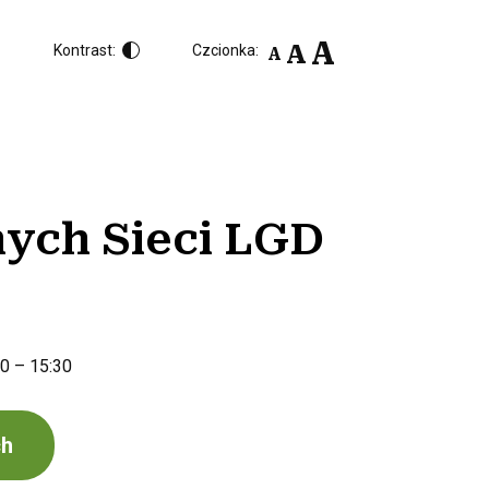
A
A
Kontrast:
Czcionka:
A
nych Sieci LGD
30 – 15:30
ch