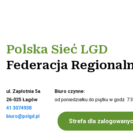
Polska Sieć LGD
Federacja Regional
ul. Zapłotnia 5a
Biuro czynne:
26-025 Łagów
od poniedziałku do piątku w godz. 7:
41 3074938
biuro@pslgd.pl
Strefa dla zalogowany