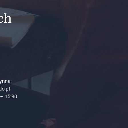
ch
ynne:
do pt
 – 15:30