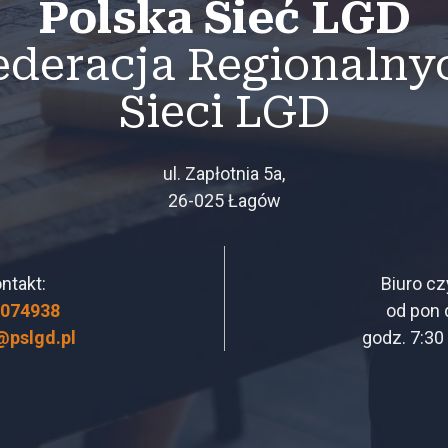
Polska Sieć LGD
ederacja Regionalny
Sieci LGD
ul. Zapłotnia 5a,
26-025 Łagów
ntakt:
Biuro cz
3074938
od pon 
@pslgd.pl
godz. 7:30