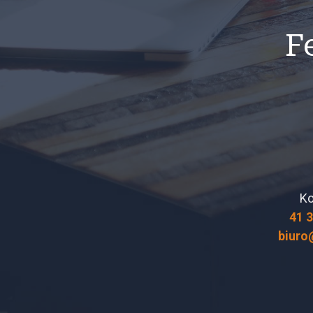
F
Ko
41 
biuro