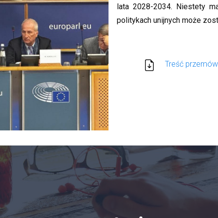
lata 2028-2034. Niestety m
politykach unijnych może zos
Treść przemów