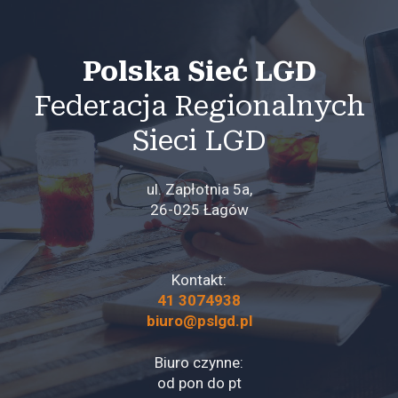
Polska Sieć LGD
Federacja Regionalnych
Sieci LGD
ul. Zapłotnia 5a,
26-025 Łagów
Kontakt:
41 3074938
biuro@pslgd.pl
Biuro czynne:
od pon do pt