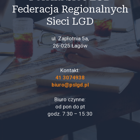
Federacja Regionalnych
Sieci LGD
ul. Zapłotnia 5a,
26-025 Łagów
Kontakt:
41 3074938
biuro@pslgd.pl
Biuro czynne:
od pon do pt
godz. 7:30 – 15:30