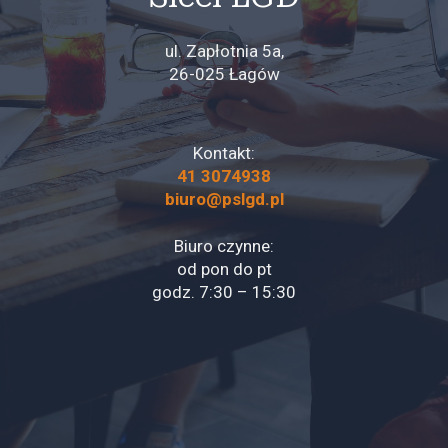
ul. Zapłotnia 5a,
26-025 Łagów
Kontakt:
41 3074938
biuro@pslgd.pl
Biuro czynne:
od pon do pt
godz. 7:30 – 15:30