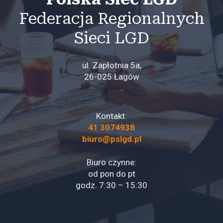
Federacja Regionalnych
Sieci LGD
ul. Zapłotnia 5a,
26-025 Łagów
Kontakt:
41 3074938
biuro@pslgd.pl
Biuro czynne:
od pon do pt
godz. 7:30 – 15:30