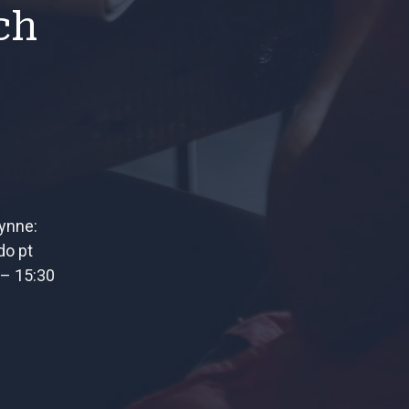
ch
ynne:
do pt
 – 15:30