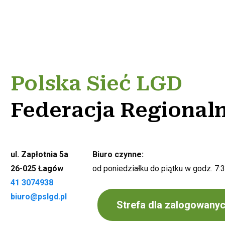
Polska Sieć LGD
Federacja Regional
ul. Zapłotnia 5a
Biuro czynne:
26-025 Łagów
od poniedziałku do piątku w godz. 7:
41 3074938
biuro@pslgd.pl
Strefa dla zalogowany