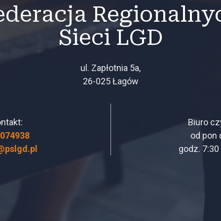
ederacja Regionalny
Sieci LGD
ul. Zapłotnia 5a,
26-025 Łagów
ntakt:
Biuro cz
3074938
od pon 
@pslgd.pl
godz. 7:30