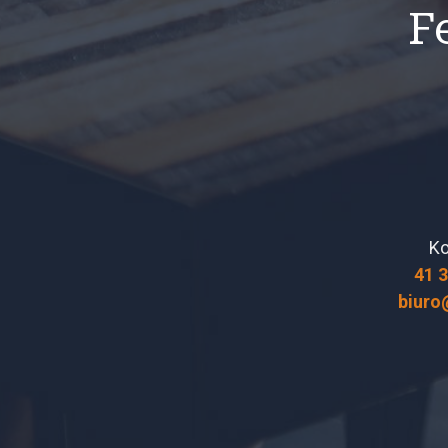
F
Ko
41 
biuro