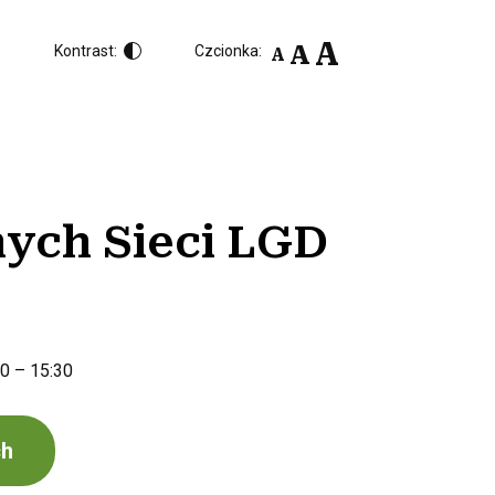
A
A
Kontrast:
Czcionka:
A
nych Sieci LGD
30 – 15:30
ch