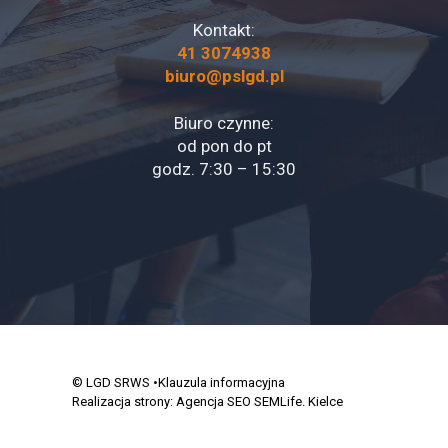
Kontakt:
41 3074938
biuro@pslgd.pl
Biuro czynne:
od pon do pt
godz. 7:30 – 15:30
© LGD SRWS
•Klauzula informacyjna
Realizacja strony:
Agencja SEO SEMLife. Kielce