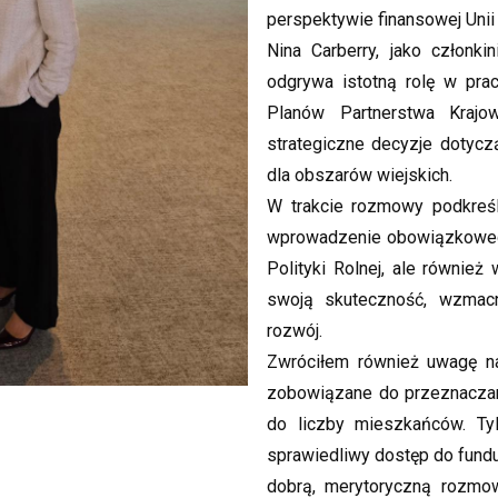
perspektywie finansowej Unii 
Nina Carberry, jako członki
odgrywa istotną rolę w pra
Planów Partnerstwa Krajo
strategiczne decyzje dotyc
dla obszarów wiejskich.
W trakcie rozmowy podkreśla
wprowadzenie obowiązkowego
Polityki Rolnej, ale również
swoją skuteczność, wzmacni
rozwój.
Zwróciłem również uwagę na
zobowiązane do przeznaczani
do liczby mieszkańców. Tyl
sprawiedliwy dostęp do fundus
dobrą, merytoryczną rozmow