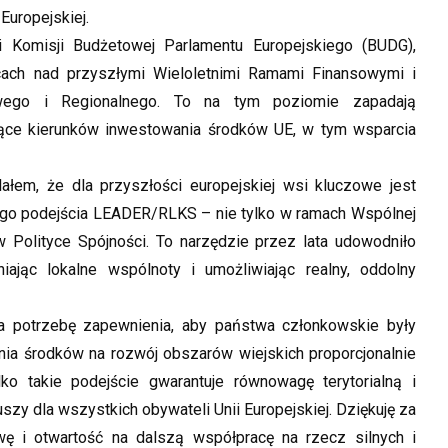
Europejskiej.
ni Komisji Budżetowej Parlamentu Europejskiego (BUDG),
cach nad przyszłymi Wieloletnimi Ramami Finansowymi i
wego i Regionalnego. To na tym poziomie zapadają
zące kierunków inwestowania środków UE, w tym wsparcia
łem, że dla przyszłości europejskiej wsi kluczowe jest
 podejścia LEADER/RLKS – nie tylko w ramach Wspólnej
 w Polityce Spójności. To narzędzie przez lata udowodniło
ając lokalne wspólnoty i umożliwiając realny, oddolny
 potrzebę zapewnienia, aby państwa członkowskie były
a środków na rozwój obszarów wiejskich proporcjonalnie
ko takie podejście gwarantuje równowagę terytorialną i
zy dla wszystkich obywateli Unii Europejskiej. Dziękuję za
ę i otwartość na dalszą współpracę na rzecz silnych i