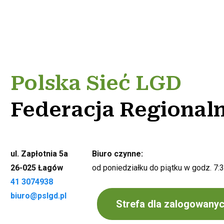
Polska Sieć LGD
Federacja Regional
ul. Zapłotnia 5a
Biuro czynne:
26-025 Łagów
od poniedziałku do piątku w godz. 7:
41 3074938
biuro@pslgd.pl
Strefa dla zalogowany