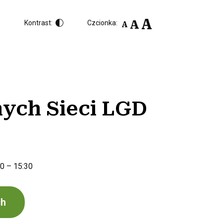
A
A
Kontrast:
Czcionka:
A
nych Sieci LGD
30 – 15:30
ch