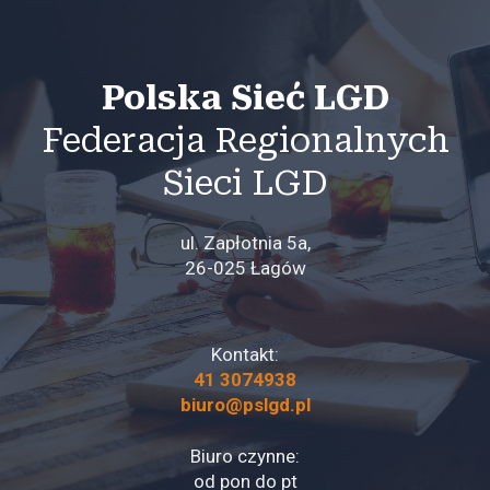
Polska Sieć LGD
Federacja Regionalnych
Sieci LGD
ul. Zapłotnia 5a,
26-025 Łagów
Kontakt:
41 3074938
biuro@pslgd.pl
Biuro czynne:
od pon do pt