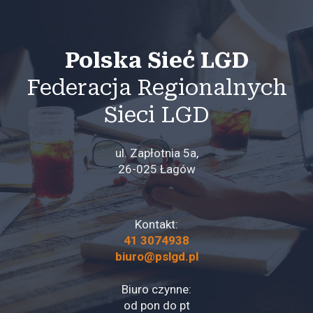
Polska Sieć LGD
Federacja Regionalnych
Sieci LGD
ul. Zapłotnia 5a,
26-025 Łagów
Kontakt:
41 3074938
biuro@pslgd.pl
Biuro czynne:
od pon do pt