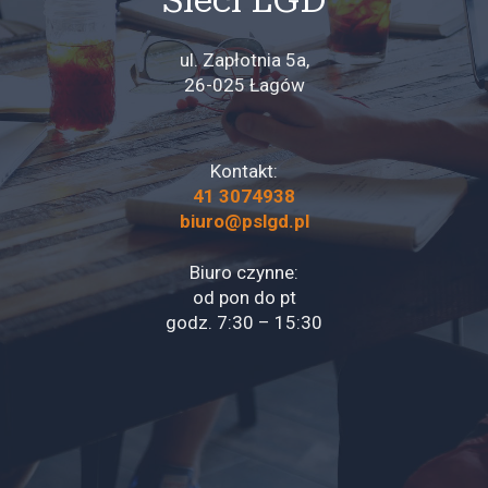
Sieci LGD
ul. Zapłotnia 5a,
26-025 Łagów
Kontakt:
41 3074938
biuro@pslgd.pl
Biuro czynne:
od pon do pt
godz. 7:30 – 15:30