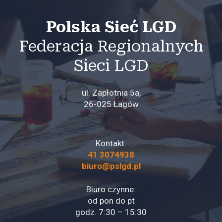
Polska Sieć LGD
Federacja Regionalnych
Sieci LGD
ul. Zapłotnia 5a,
26-025 Łagów
Kontakt:
41 3074938
biuro@pslgd.pl
Biuro czynne:
od pon do pt
godz. 7:30 – 15:30