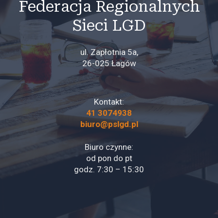
Federacja Regionalnych
Sieci LGD
ul. Zapłotnia 5a,
26-025 Łagów
Kontakt:
41 3074938
biuro@pslgd.pl
Biuro czynne:
od pon do pt
godz. 7:30 – 15:30