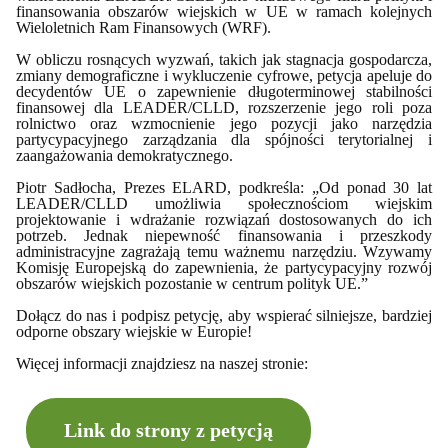
finansowania obszarów wiejskich w UE w ramach kolejnych
Wieloletnich Ram Finansowych (WRF).
W obliczu rosnących wyzwań, takich jak stagnacja gospodarcza,
zmiany demograficzne i wykluczenie cyfrowe, petycja apeluje do
decydentów UE o zapewnienie długoterminowej stabilności
finansowej dla LEADER/CLLD, rozszerzenie jego roli poza
rolnictwo oraz wzmocnienie jego pozycji jako narzędzia
partycypacyjnego zarządzania dla spójności terytorialnej i
zaangażowania demokratycznego.
Piotr Sadłocha, Prezes ELARD, podkreśla: „Od ponad 30 lat
LEADER/CLLD umożliwia społecznościom wiejskim
projektowanie i wdrażanie rozwiązań dostosowanych do ich
potrzeb. Jednak niepewność finansowania i przeszkody
administracyjne zagrażają temu ważnemu narzędziu. Wzywamy
Komisję Europejską do zapewnienia, że partycypacyjny rozwój
obszarów wiejskich pozostanie w centrum polityk UE.”
Dołącz do nas i podpisz petycję, aby wspierać silniejsze, bardziej
odporne obszary wiejskie w Europie!
Więcej informacji znajdziesz na naszej stronie:
Link do strony z petycją