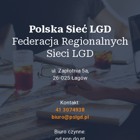
Polska Sieć LGD
Federacja Regionalnych
Sieci LGD
ul. Zapłotnia 5a,
26-025 Łagów
Kontakt:
41 3074938
biuro@pslgd.pl
Biuro czynne:
od pon do pt