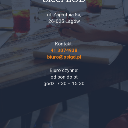
ul. Zapłotnia 5a,
26-025 Łagów
Kontakt:
41 3074938
biuro@pslgd.pl
Biuro czynne:
od pon do pt
godz. 7:30 – 15:30