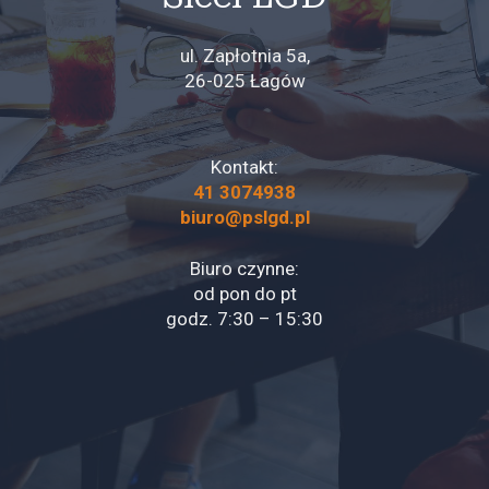
ul. Zapłotnia 5a,
26-025 Łagów
Kontakt:
41 3074938
biuro@pslgd.pl
Biuro czynne:
od pon do pt
godz. 7:30 – 15:30